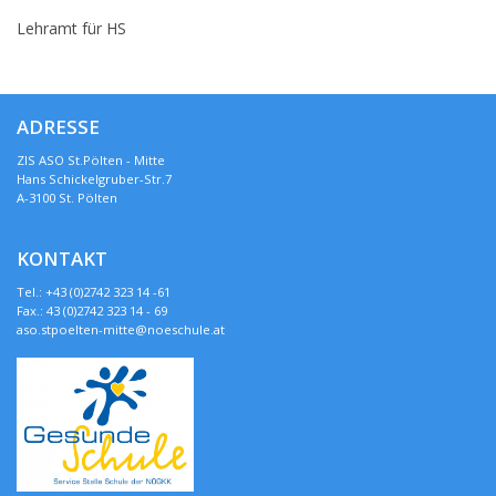
Lehramt für HS
ADRESSE
ZIS ASO St.Pölten - Mitte
Hans Schickelgruber-Str.7
A-3100 St. Pölten
KONTAKT
Tel.: +43 (0)2742 323 14 -61
Fax.: 43 (0)2742 323 14 - 69
aso.stpoelten-mitte@noeschule.at