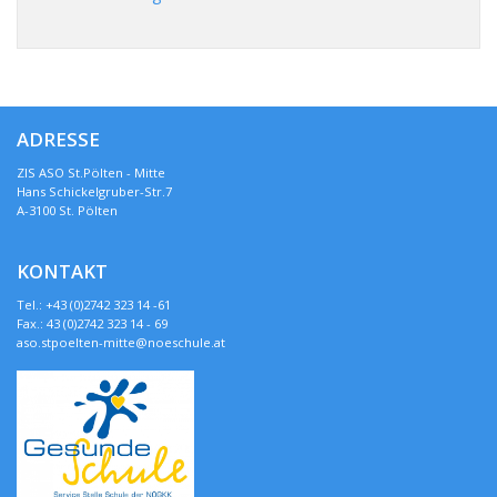
ADRESSE
ZIS ASO St.Pölten - Mitte
Hans Schickelgruber-Str.7
A-3100 St. Pölten
KONTAKT
Tel.: +43 (0)2742 323 14 -61
Fax.: 43 (0)2742 323 14 - 69
aso.stpoelten-mitte@noeschule.at