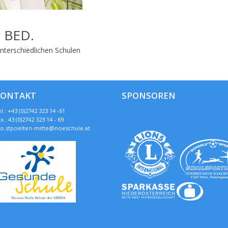
 BED.
nterschiedlichen Schulen
KONTAKT
SPONSOREN
l.: +43 (0)2742 323 14 -61
x.: 43 (0)2742 323 14 - 69
so.stpoelten-mitte@noeschule.at