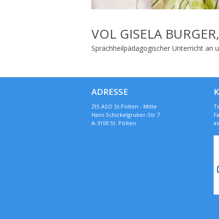
VOL GISELA BURGER,
Sprachheilpädagogischer Unterricht an u
ADRESSE
ZIS ASO St.Pölten - Mitte
Te
Hans Schickelgruber-Str.7
Fa
A-3100 St. Pölten
a