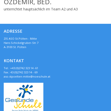
ÖZDEMIR, BED.
unterrichtet hauptsächlich im Team A2 und A3
ADRESSE
ZIS ASO St.Pölten - Mitte
Hans Schickelgruber-Str.7
A-3100 St. Pölten
KONTAKT
Tel.: +43 (0)2742 323 14 -61
Fax.: 43 (0)2742 323 14 - 69
aso.stpoelten-mitte@noeschule.at