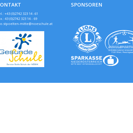
KONTAKT
SPONSOREN
l.: +43 (0)2742 323 14 -61
x.: 43 (0)2742 323 14 - 69
so.stpoelten-mitte@noeschule.at